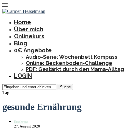
Home
Über mich
Onlinekurs
Blog
0€ Angebote
Audio-Serie: Wochenbett Kompass
Online: Beckenboden-Challenge
PDF: Gestärkt durch den Mama-Alltag
LOGIN
Suche
Tag:
gesunde Ernährung
Ernährung
27. August 2020