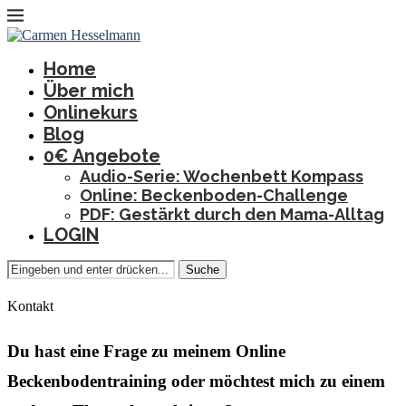
Home
Über mich
Onlinekurs
Blog
0€ Angebote
Audio-Serie: Wochenbett Kompass
Online: Beckenboden-Challenge
PDF: Gestärkt durch den Mama-Alltag
LOGIN
Suche
Kontakt
Du hast eine Frage zu meinem Online
Beckenbodentraining oder möchtest mich zu einem