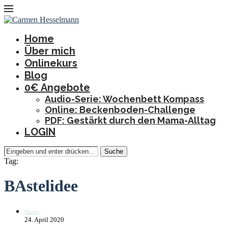
Home
Über mich
Onlinekurs
Blog
0€ Angebote
Audio-Serie: Wochenbett Kompass
Online: Beckenboden-Challenge
PDF: Gestärkt durch den Mama-Alltag
LOGIN
Suche
Tag:
BAstelidee
Mama
24. April 2020